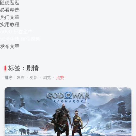
随便逛逛
必看精选
热门文章
实用教程
o0v0 乐在途中
记录生活 留住感动
发布文章
标签：
剧情
排序
发布
更新
浏览
点赞