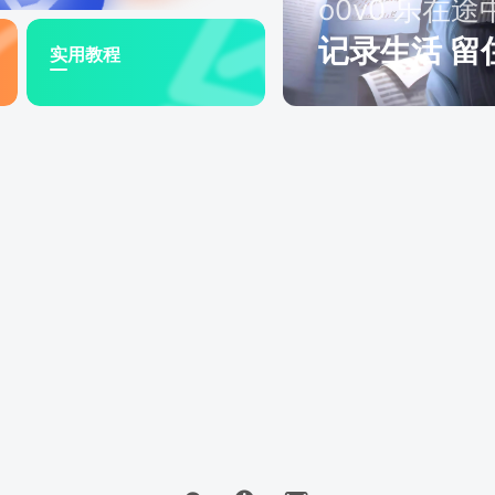
o0v0 乐在途
记录生活 留
实用教程